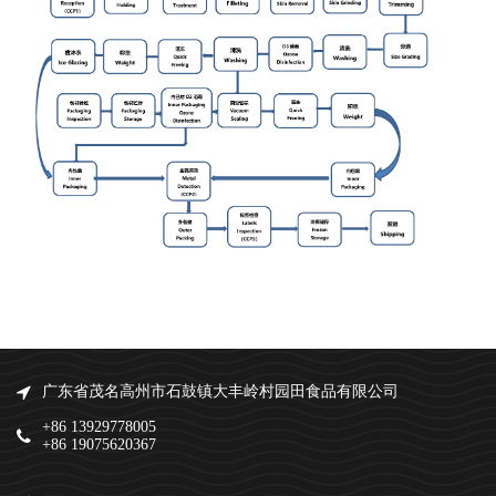
广东省茂名高州市石鼓镇大丰岭村园田食品有限公司
+86 13929778005
+86 19075620367