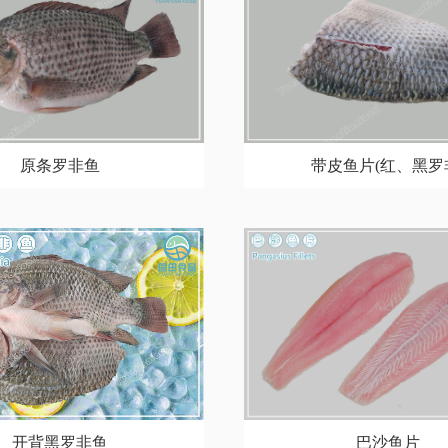
带皮鱼片(红、黑罗
原条罗非鱼
巴沙鱼片
开背黑罗非鱼