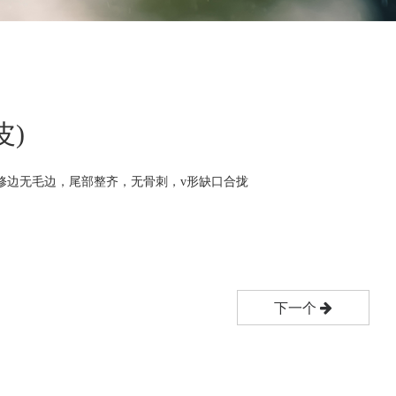
皮)
修边无毛边，尾部整齐，无骨刺，v形缺口合拢
下一个