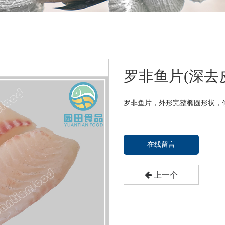
罗非鱼片(深去
罗非鱼片，外形完整椭圆形状，
在线留言
上一个