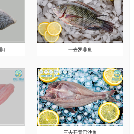
一去罗非鱼
非)
三去开背巴沙鱼