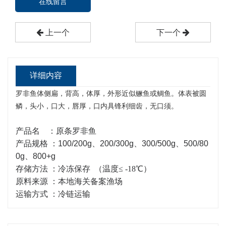
在线留言
上一个
下一个
详细内容
罗非鱼体侧扁，背高，体厚，外形近似鳜鱼或鲷鱼。体表被圆
鳞，头小，口大，唇厚，口内具锋利细齿，无口须。
产品名 ：原条罗非鱼
产品规格 ：
100/200g、200/300g、300/500g、500/80
0g、800+g
存储方法 ：冷冻保存 （温度≤ -18℃）
原料来源 ：本地海关备案渔场
运输方式
：冷链运输